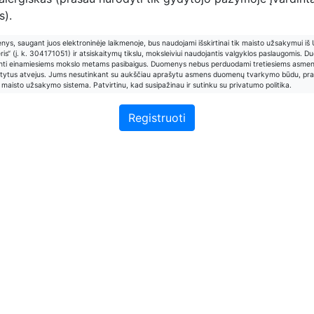
s).
s, saugant juos elektroninėje laikmenoje, bus naudojami išskirtinai tik maisto užsakymui iš
ris“ (į. k. 304171051) ir atsiskaitymų tikslu, moksleiviui naudojantis valgyklos paslaugomis. 
kinti einamiesiems mokslo metams pasibaigus. Duomenys nebus perduodami tretiesiems asmen
tytus atvejus. Jums nesutinkant su aukščiau aprašytu asmens duomenų tvarkymo būdu, pr
 maisto užsakymo sistema. Patvirtinu, kad susipažinau ir sutinku su privatumo politika.
Registruoti