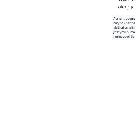
alergija
Asmens duomeny
mitybos partne
visiškai sunai
įstatymo numa
nesinaudoti šia