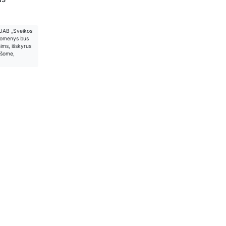
 UAB „Sveikos
Duomenys bus
ims, išskyrus
ašome,