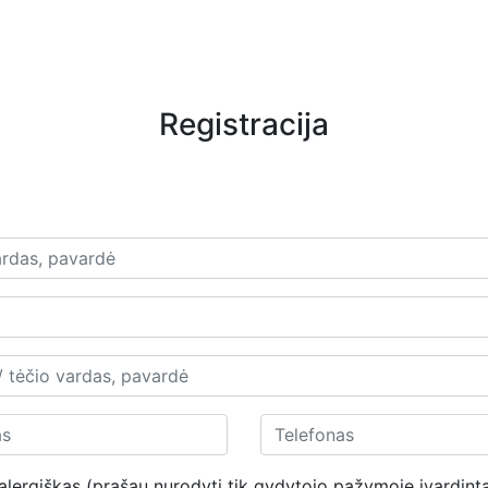
Registracija
alergiškas (prašau nurodyti tik gydytojo pažymoje įvardint